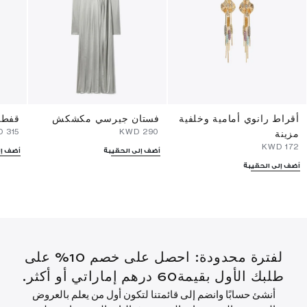
أقراط رانوي أمامية وخلفية
فستان جيرسي مكشكش
قفطا
⁦315⁩ KWD
⁦290⁩ KWD
مزينة
⁦172⁩ KWD
أضف إلى الحقيبة
أضف إل
أضف إلى الحقيبة
لفترة محدودة: احصل على خصم 10% على
طلبك الأول بقيمة60 درهم إماراتي أو أكثر.
أنشئ حسابًا وانضم إلى قائمتنا لتكون أول من يعلم بالعروض