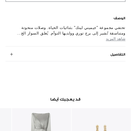
الوصف
تحتفي مجموعة "جيميني لينك" بثنائيات الحياة. وصلات منحوتة
ومتناسقة تُشير إلى برج توري وولديها التوأم. يُغلق السوار الج...
شاهد المزيد
التفاصيل
قد يعجبك أيضا