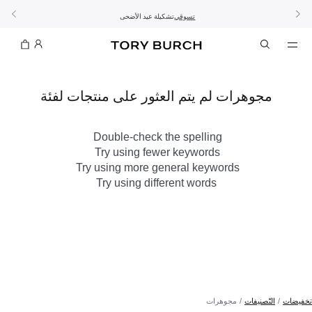
10% على أول طلب لك بقيمة 60 دينار كويتي أو أكثر
اشتراك
تسوّقي التشكيلة
تسوقي
تشكيلة عيد الأضحى
الطلب الآن للتوصيل قبل العيد
الموسم الجديد: إطلالات العمل
مجوهرات لم يتم العثور على منتجات لفئة
Double-check the spelling
Try using fewer keywords
Try using more general keywords
Try using different words
تخفيضات
التّصنيفات
مجوهرات