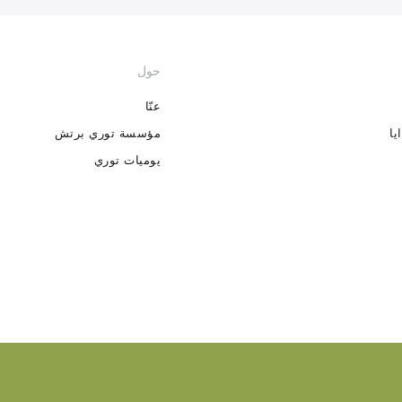
حول
عنّا
يا
مؤسسة توري برتش
يوميات توري