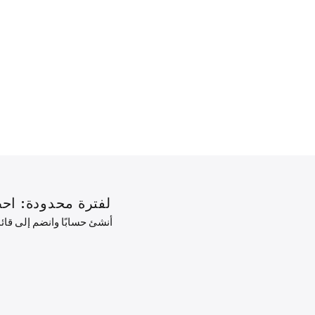
لفترة محدودة: احصل على خصم 10% على طلبك ال
أنشئ حسابًا وانضم إلى قا