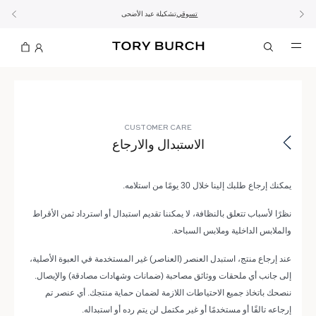
10% على أول طلب لك بقيمة 60 دينار كويتي أو أكثر
اشتراك
تسوّقي التشكيلة
تسوقي
تشكيلة عيد الأضحى
الطلب الآن للتوصيل قبل العيد
الموسم الجديد: إطلالات العمل
CUSTOMER CARE
الاستبدال والارجاع
يمكنك إرجاع طلبك إلينا خلال 30 يومًا من استلامه.
نظرًا لأسباب تتعلق بالنظافة، لا يمكننا تقديم استبدال أو استرداد ثمن الأقراط
والملابس الداخلية وملابس السباحة.
عند إرجاع منتج، استبدل العنصر (العناصر) غير المستخدمة في العبوة الأصلية،
إلى جانب أي ملحقات ووثائق مصاحبة (ضمانات وشهادات مصادقة) والإيصال.
ننصحك باتخاذ جميع الاحتياطات اللازمة لضمان حماية منتجك. أي عنصر تم
إرجاعه تالفًا أو مستخدمًا أو غير مكتمل لن يتم رده أو استبداله.