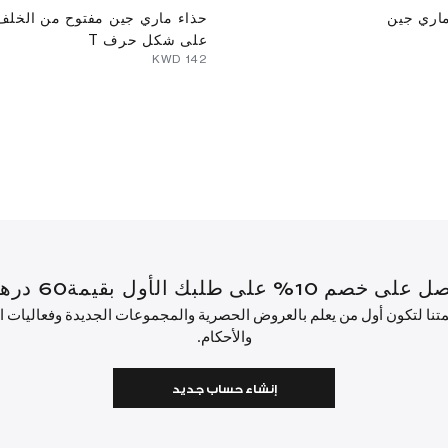
اري جين
حذاء ماري جين مفتوح من الخلف 
على شكل حرف T
⁦142⁩ KWD
أول بقيمة60 درهم إماراتي أو أكثر.
ئمتنا لتكون أول من يعلم بالعروض الحصرية والمجموعات الجديدة وفعاليات
والأحكام.
إنشاء حساب جديد