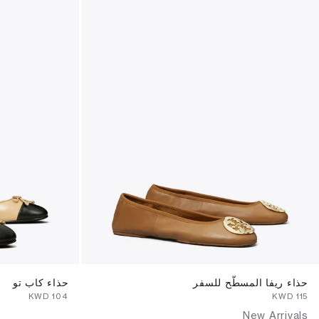
حذاء ريفا المسطّح للسفر
حذاء كاب تو
⁦104⁩ KWD
⁦115⁩ KWD
New Arrivals