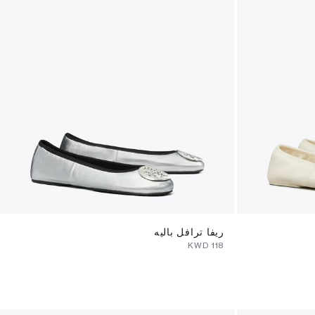
ريفا ترافل باليه
⁦118⁩ KWD