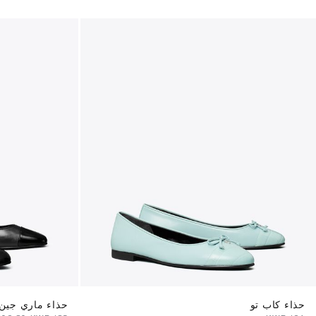
حذاء كاب تو
حذاء ماري جين 