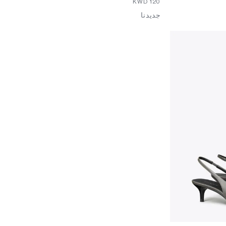
⁦120⁩ KWD
جديدنا