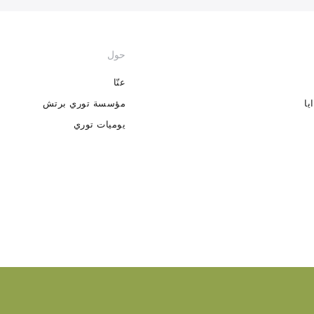
حول
عنّا
يا
مؤسسة توري برتش
يوميات توري