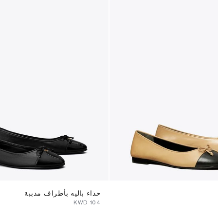
حذاء باليه بأطراف مدببة
⁦104⁩ KWD