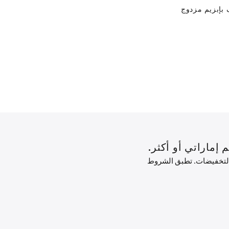
بإبزيم مزدوج
 التخفيضات. تطبق الشروط