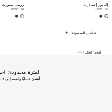
إليانور إسبادريل
رومي سبورت م
⁦118⁩ KWD
⁦125⁩ KWD
تفاصيل المجموعة
أحذية
الفئات
فلات
لفترة محدودة: احصل على خصم 10% على طلبك ال
أنشئ حسابًا وانضم إلى قا