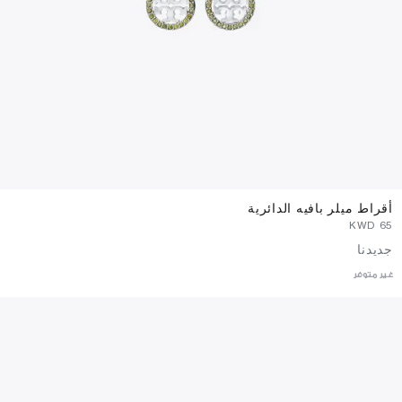
أقراط ميلر بافيه الدائرية
⁦65⁩ KWD
جديدنا
غير متوفر