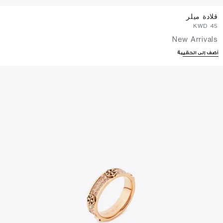
قلادة ميلر
⁦45⁩ KWD
New Arrivals
أضف إلى الحقيبة