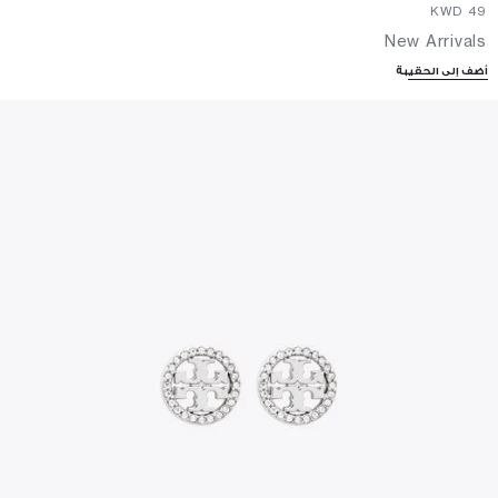
⁦49⁩ KWD
New Arrivals
أضف إلى الحقيبة