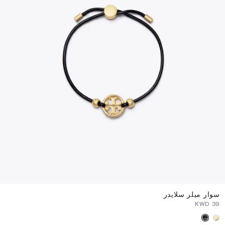
سوار ميلر سلايدر
⁦39⁩ KWD