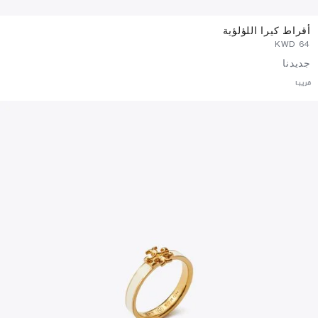
أقراط كيرا اللؤلؤية
⁦64⁩ KWD
جديدنا
قريبا