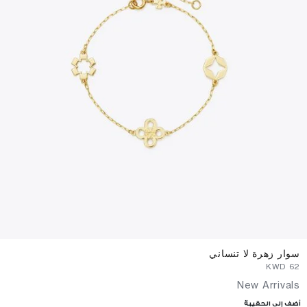
سوار زهرة لا تنساني
⁦62⁩ KWD
New Arrivals
أضف إلى الحقيبة