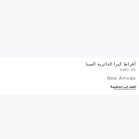
أقراط كيرا الدائرية المينا
⁦49⁩ KWD
New Arrivals
أضف إلى الحقيبة