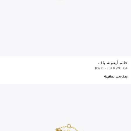
خاتم أيقونة باف
-
⁦69⁩ KWD
⁦64⁩ KWD
أضف إلى الحقيبة