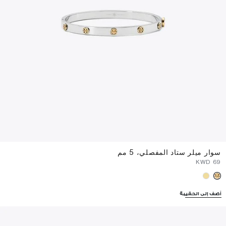
سوار ميلر ستاد المفصلي، 5 مم
⁦69⁩ KWD
أضف إلى الحقيبة