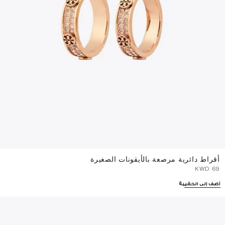
أقراط دائرية مرصعة بالأيقونات الصغيرة
⁦69⁩ KWD
أضف إلى الحقيبة