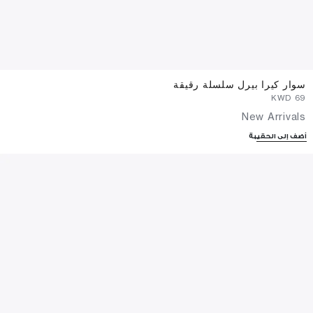
سوار كيرا بيرل سلسلة رقيقة
⁦69⁩ KWD
New Arrivals
أضف إلى الحقيبة