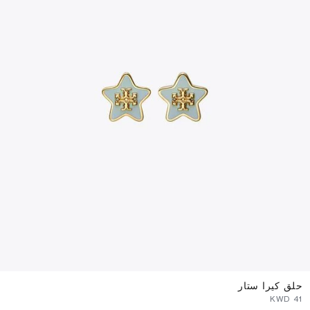
حلق كيرا ستار
⁦41⁩ KWD