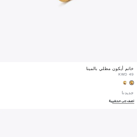
خاتم أيكون مطلي بالمينا
⁦49⁩ KWD
جديدنا
أضف إلى الحقيبة