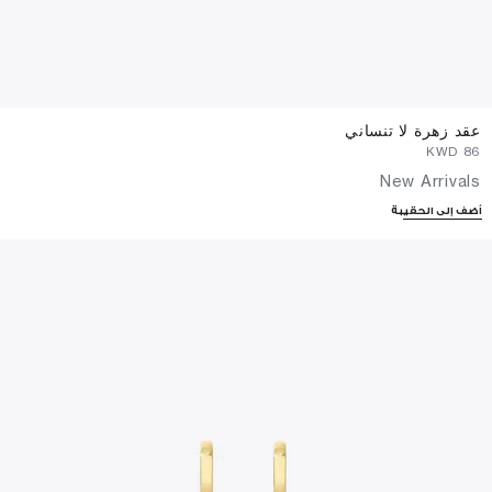
عقد زهرة لا تنساني
⁦86⁩ KWD
New Arrivals
أضف إلى الحقيبة