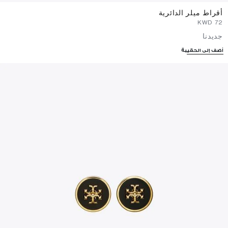
أقراط ميلر الدائرية
⁦72⁩ KWD
جديدنا
أضف إلى الحقيبة