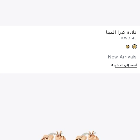
قلادة كيرا المينا
⁦45⁩ KWD
New Arrivals
أضف إلى الحقيبة