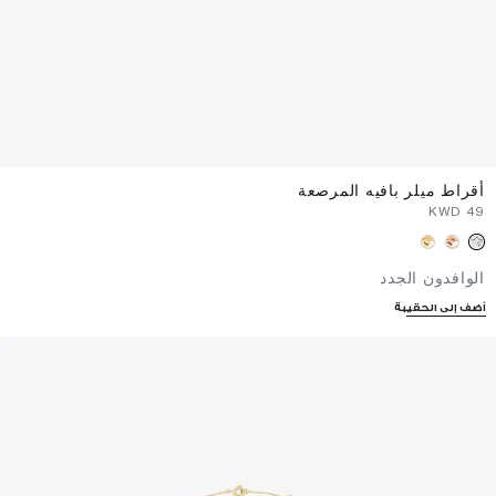
أقراط ميلر بافيه المرصعة
⁦49⁩ KWD
الوافدون الجدد
أضف إلى الحقيبة