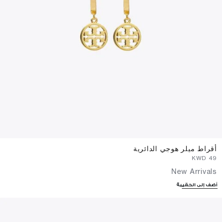
أقراط ميلر هوجي الدائرية
⁦49⁩ KWD
New Arrivals
أضف إلى الحقيبة