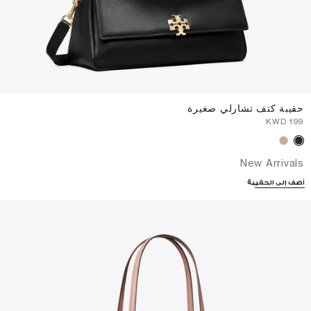
حقيبة كتف تشارلي صغيرة
⁦199⁩ KWD
New Arrivals
أضف إلى الحقيبة