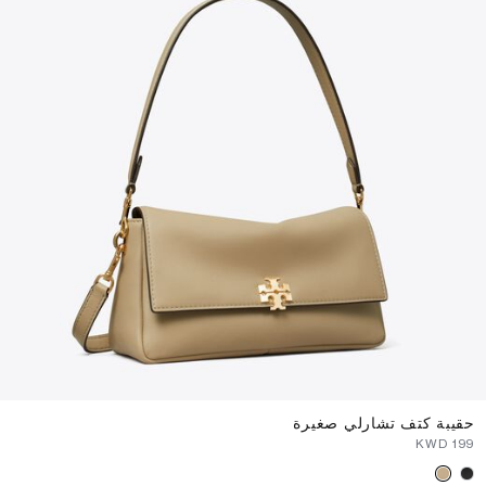
حقيبة كتف تشارلي صغيرة
⁦199⁩ KWD