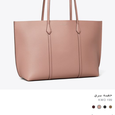
حقيبة بيري
⁦199⁩ KWD