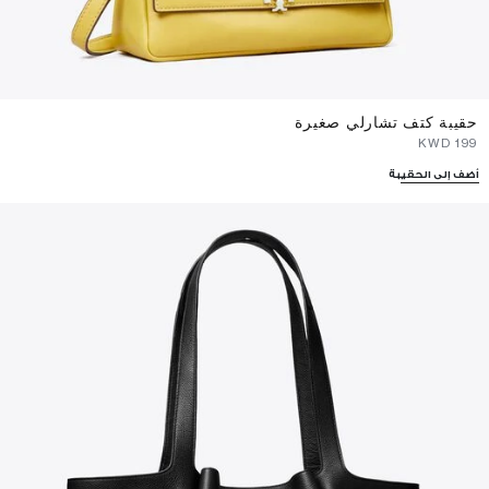
حقيبة كتف تشارلي صغيرة
⁦199⁩ KWD
أضف إلى الحقيبة