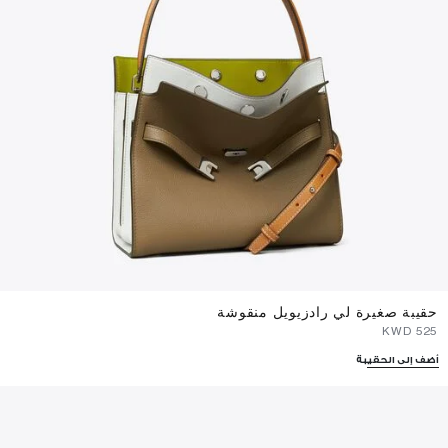
حقيبة صغيرة لي رادزيويل منقوشة
⁦525⁩ KWD
أضف إلى الحقيبة