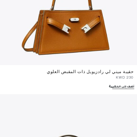
حقيبة ميني لي رادزيويل ذات المقبض العلوي
⁦230⁩ KWD
أضف إلى الحقيبة