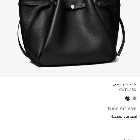
حقيبة رومي
⁦280⁩ KWD
New Arrivals
أضف إلى الحقيبة