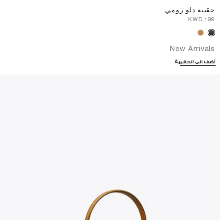
حقيبة دلو رومي
⁦199⁩ KWD
New Arrivals
أضف إلى الحقيبة