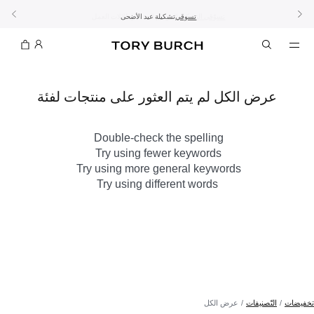
10% على أول طلب لك بقيمة 60 دينار كويتي أو أكثر
اشتراك
تسوّقي التشكيلة
تسوقي
تشكيلة عيد الأضحى
الطلب الآن للتوصيل قبل العيد
الموسم الجديد: إطلالات العمل
عرض الكل لم يتم العثور على منتجات لفئة
Double-check the spelling
Try using fewer keywords
Try using more general keywords
Try using different words
تخفيضات
التّصنيفات
عرض الكل