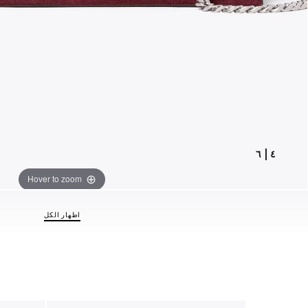
٦
|
٤
Hover to zoom
اظهار الكل