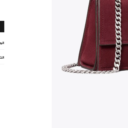
ال
الت