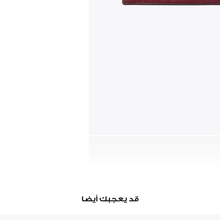
قد يعجبك أيضا