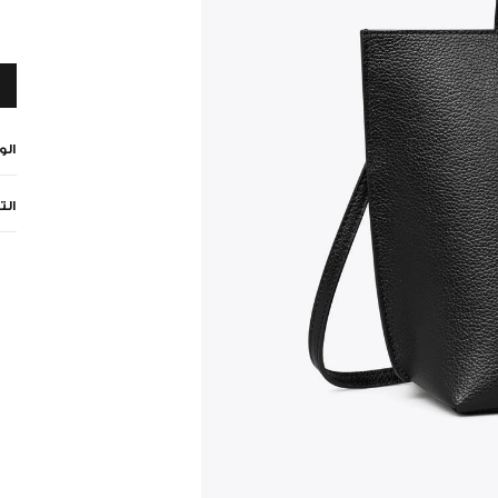
ال
الت