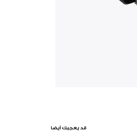
قد يعجبك أيضا