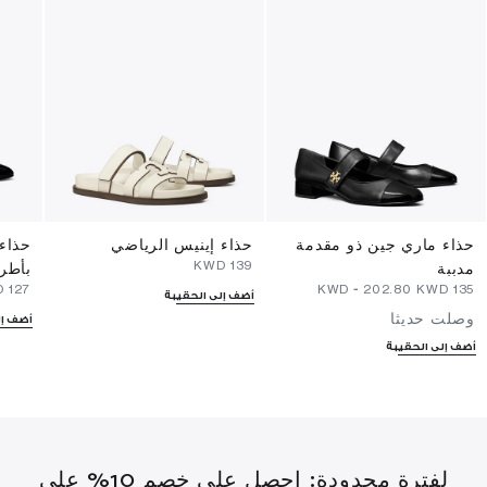
حذاء ماري جين ذو مقدمة
حذاء إينيس الرياضي
حذاء 
⁦139⁩ KWD
مدببة
بأطر
⁦127⁩ KWD
-
⁦202.80⁩ KWD
⁦135⁩ KWD
أضف إلى الحقيبة
وصلت حديثا
أضف إل
أضف إلى الحقيبة
لفترة محدودة: احصل على خصم 10% على