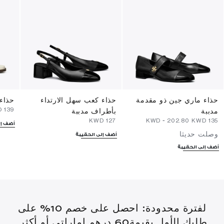
حذاء ماري جين ذو مقدمة
حذاء كعب سهل الارتداء
حذاء
⁦139⁩ KWD
مدببة
بأطراف مدببة
⁦127⁩ KWD
-
⁦202.80⁩ KWD
⁦135⁩ KWD
أضف إل
وصلت حديثا
أضف إلى الحقيبة
أضف إلى الحقيبة
لفترة محدودة: احصل على خصم 10% على
طلبك الأول بقيمة60 درهم إماراتي أو أكثر.