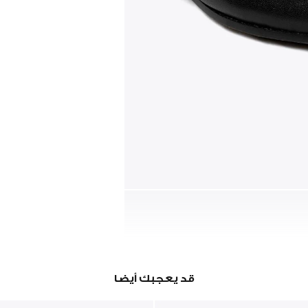
قد يعجبك أيضا