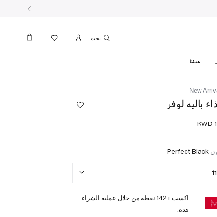
بحث
هدفنا
New Arriv
اء باليه لوفر
ون
Perfect Black
11
اكسب +
142
نقطة من خلال عملية الشراء
هذه.