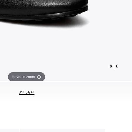
٥
|
٤
Hover to zoom
اظهار الكل