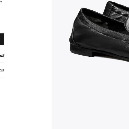
مي
ال
الت