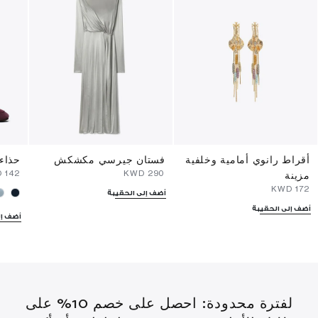
أقراط رانوي أمامية وخلفية
فستان جيرسي مكشكش
حذاء 
⁦142⁩ KWD
⁦290⁩ KWD
مزينة
⁦172⁩ KWD
أضف إلى الحقيبة
أضف إلى الحقيبة
أضف إل
لفترة محدودة: احصل على خصم 10% على