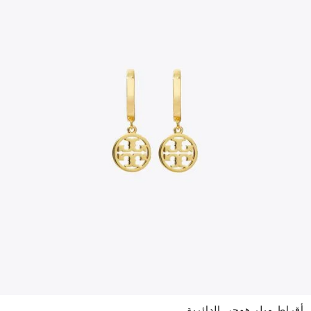
أقراط ميلر هوجي الدائرية