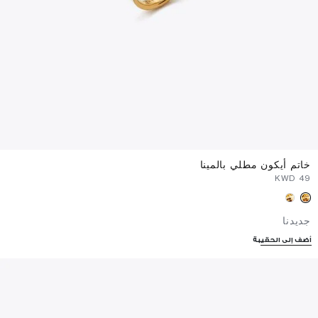
خاتم أيكون مطلي بالمينا
⁦49⁩ KWD
جديدنا
أضف إلى الحقيبة