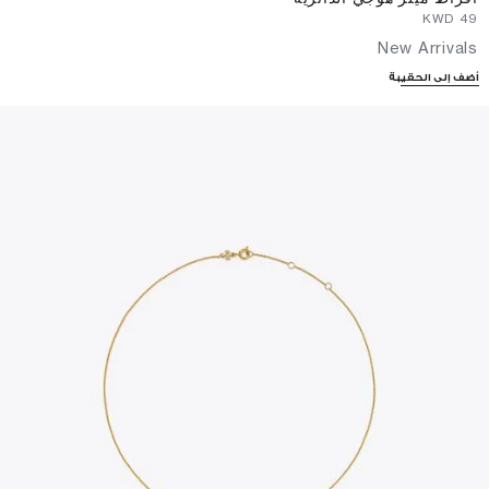
⁦49⁩ KWD
New Arrivals
أضف إلى الحقيبة