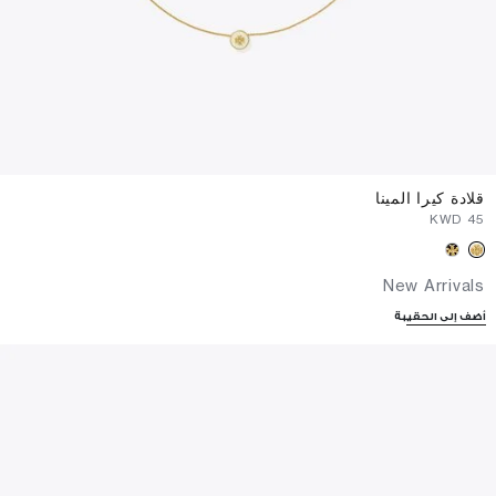
قلادة كيرا المينا
⁦45⁩ KWD
New Arrivals
أضف إلى الحقيبة