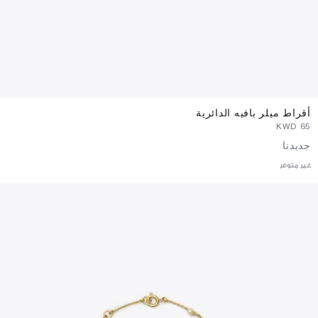
أقراط ميلر بافيه الدائرية
⁦65⁩ KWD
جديدنا
غير متوفر