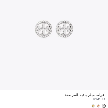
أقراط ميلر بافيه المرصعة
⁦49⁩ KWD