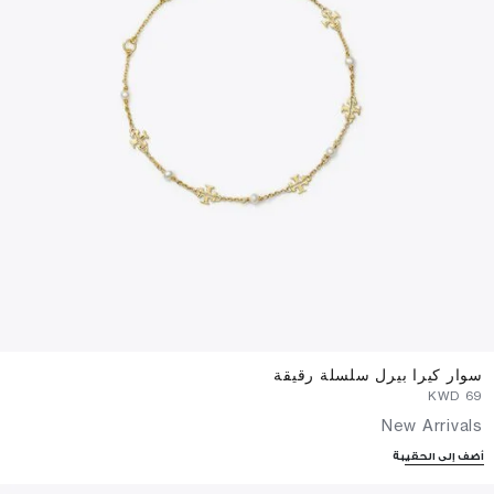
سوار كيرا بيرل سلسلة رقيقة
⁦69⁩ KWD
New Arrivals
أضف إلى الحقيبة