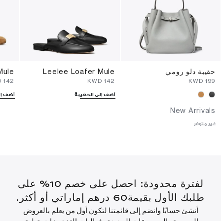
حقيبة دلو رومي
Leelee Loafer Mule
Mule
⁦142⁩ KWD
⁦142⁩ KWD
⁦199⁩ KWD
أضف إلى الحقيبة
أضف إل
New Arrivals
غير متوفر
لفترة محدودة: احصل على خصم 10% على
طلبك الأول بقيمة60 درهم إماراتي أو أكثر.
أنشئ حسابًا وانضم إلى قائمتنا لتكون أول من يعلم بالعروض