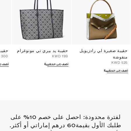
حقيبة صغيرة لي رادزيويل
حقيبة يد بيري تي مونوغرام
حقيبة
⁦300⁩ KWD
⁦199⁩ KWD
منقوشة
⁦525⁩ KWD
أضف إلى الحقيبة
أضف إل
أضف إلى الحقيبة
لفترة محدودة: احصل على خصم 10% على
طلبك الأول بقيمة60 درهم إماراتي أو أكثر.