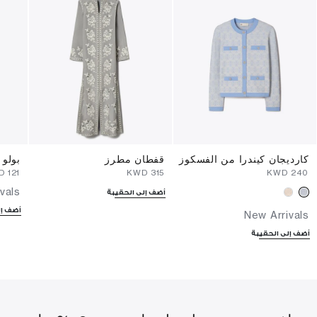
كارديجان كيندرا من الفسكوز
قفطان مطرز
بولو 
⁦121⁩ KWD
⁦315⁩ KWD
⁦240⁩ KWD
vals
أضف إلى الحقيبة
أضف إل
New Arrivals
أضف إلى الحقيبة