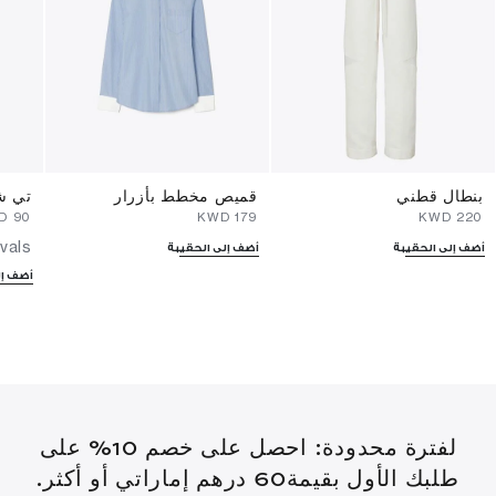
بنطال قطني
قميص مخطط بأزرار
تي ش
⁦90⁩ KWD
⁦179⁩ KWD
⁦220⁩ KWD
vals
أضف إلى الحقيبة
أضف إلى الحقيبة
أضف إل
لفترة محدودة: احصل على خصم 10% على
طلبك الأول بقيمة60 درهم إماراتي أو أكثر.