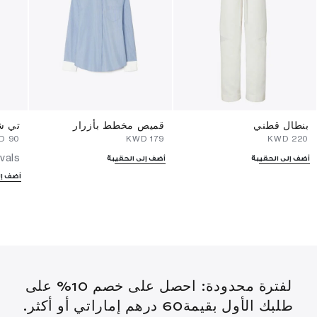
بنطال قطني
قميص مخطط بأزرار
تي ش
⁦90⁩ KWD
⁦179⁩ KWD
⁦220⁩ KWD
vals
أضف إلى الحقيبة
أضف إلى الحقيبة
أضف إل
لفترة محدودة: احصل على خصم 10% على
طلبك الأول بقيمة60 درهم إماراتي أو أكثر.