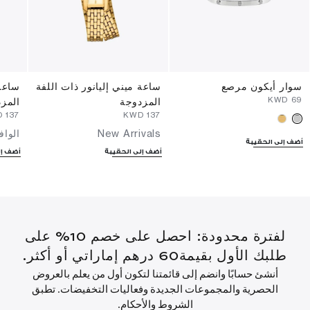
سوار أيكون مرصع
ساعة ميني إليانور ذات اللفة
ساعة 
⁦69⁩ KWD
المزدوجة
المز
⁦137⁩ KWD
⁦137⁩ KWD
New Arrivals
الواف
أضف إلى الحقيبة
أضف إلى الحقيبة
أضف إل
لفترة محدودة: احصل على خصم 10% على
طلبك الأول بقيمة60 درهم إماراتي أو أكثر.
أنشئ حسابًا وانضم إلى قائمتنا لتكون أول من يعلم بالعروض
الحصرية والمجموعات الجديدة وفعاليات التخفيضات. تطبق
الشروط والأحكام.