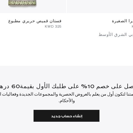
ا الصغيرة
فستان قميص حريري مطبوع
⁦325⁩ KWD
في الشرق الأوسط
أول بقيمة60 درهم إماراتي أو أكثر.
ئمتنا لتكون أول من يعلم بالعروض الحصرية والمجموعات الجديدة وفعاليات
والأحكام.
إنشاء حساب جديد