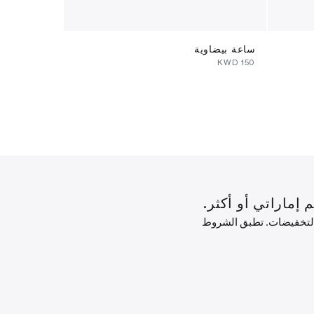
ساعة بيضاوية
ساعة بيضاوي
⁦120⁩ KWD
⁦150⁩ KWD
 التخفيضات. تطبق الشروط