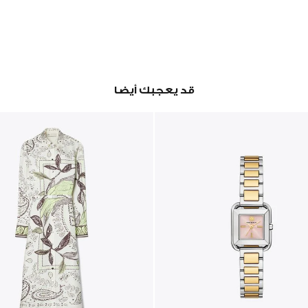
قد يعجبك أيضا