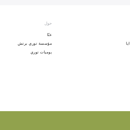
حول
عنّا
يا
مؤسسة توري برتش
يوميات توري