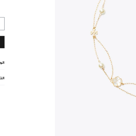
ال
الت