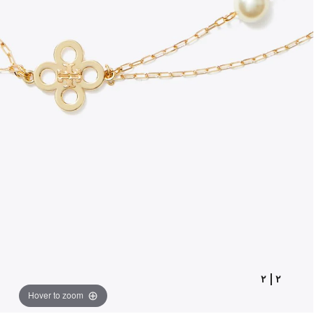
٢
|
٢
Hover to zoom