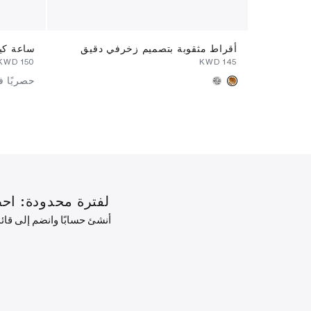
أقراط مثقوبة بتصميم زخرفي دقيق
ساعة كير
⁦150⁩ KWD
⁦145⁩ KWD
حصريًا 
لفترة محدودة: احصل على خصم 10% على طلبك ال
أنشئ حسابًا وانضم إلى قا