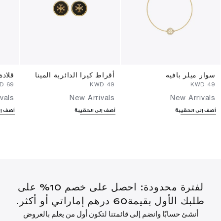
سوار ميلر بافيه
أقراط كيرا الدائرية المينا
قلادة
⁦69⁩ KWD
⁦49⁩ KWD
⁦49⁩ KWD
vals
New Arrivals
New Arrivals
أضف إلى الحقيبة
أضف إلى الحقيبة
أضف إل
لفترة محدودة: احصل على خصم 10% على
طلبك الأول بقيمة60 درهم إماراتي أو أكثر.
أنشئ حسابًا وانضم إلى قائمتنا لتكون أول من يعلم بالعروض