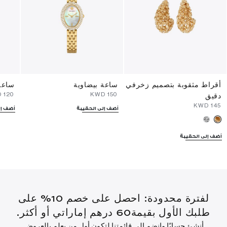
أقراط مثقوبة بتصميم زخرفي
ساعة بيضاوية
ساعة
⁦120⁩ KWD
⁦150⁩ KWD
دقيق
⁦145⁩ KWD
أضف إلى الحقيبة
أضف إل
أضف إلى الحقيبة
لفترة محدودة: احصل على خصم 10% على
طلبك الأول بقيمة60 درهم إماراتي أو أكثر.
أنشئ حسابًا وانضم إلى قائمتنا لتكون أول من يعلم بالعروض