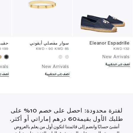
Eleanor Espadrille
سوار مفصلي أيقوني
حقيب
⁦199⁩ KWD
-
⁦90⁩ KWD
⁦85⁩ KWD
⁦132⁩ KWD
New Arrivals
أضف إلى الحقيبة
vals
New Arrivals
أضف إلى الحقيبة
أضف إل
لفترة محدودة: احصل على خصم 10% على
طلبك الأول بقيمة60 درهم إماراتي أو أكثر.
أنشئ حسابًا وانضم إلى قائمتنا لتكون أول من يعلم بالعروض