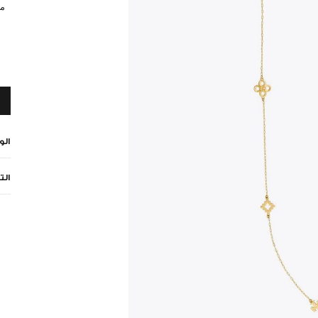
مي
ال
الت