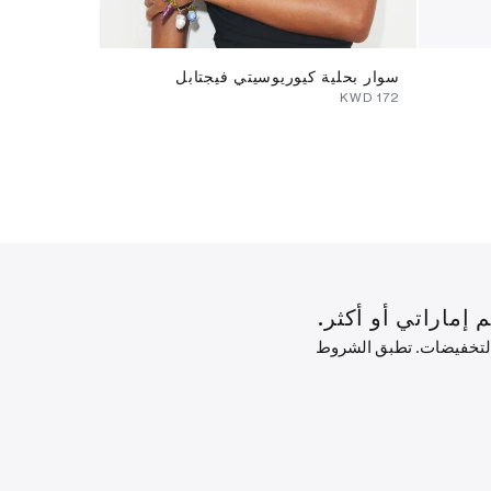
سوار بحلية كيوريوسيتي فيجتابل
خاتم أيقونة
-
⁦69⁩ KWD
⁦64⁩ KWD
⁦172⁩ KWD
 التخفيضات. تطبق الشروط