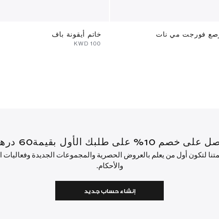
صع فورجت مي نات
خاتم أيقونة باف
⁦100⁩ KWD
أول بقيمة60 درهم إماراتي أو أكثر.
ئمتنا لتكون أول من يعلم بالعروض الحصرية والمجموعات الجديدة وفعاليات
والأحكام.
إنشاء حساب جديد