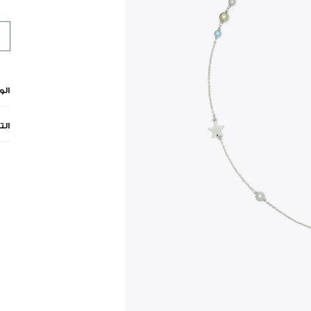
ال
الت