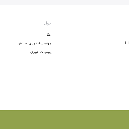
حول
عنّا
يا
مؤسسة توري برتش
يوميات توري