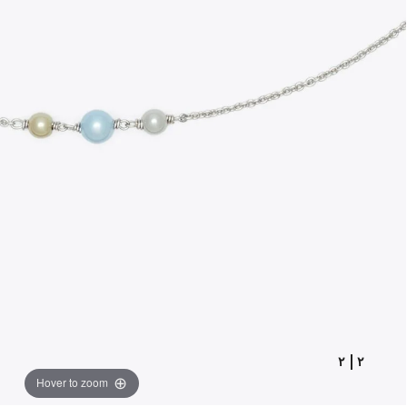
٢
|
٢
Hover to zoom