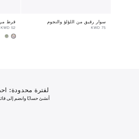
سوار رقيق من اللؤلؤ والنجوم
قرط مر
⁦52⁩ KWD
⁦75⁩ KWD
لفترة محدودة: احصل على خصم 10% على طلبك ال
أنشئ حسابًا وانضم إلى قا