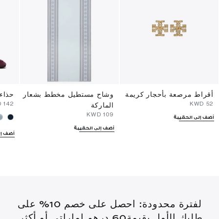
أقراط مرصعة بأحجار كريمة
وشاح مستطيل مخطط بشعار
حذاء 
⁦142⁩ KWD
⁦52⁩ KWD
الماركة
⁦109⁩ KWD
أضف إلى الحقيبة
أضف إلى الحقيبة
أضف إل
لفترة محدودة: احصل على خصم 10% على
طلبك الأول بقيمة60 درهم إماراتي أو أكثر.