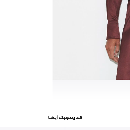
قد يعجبك أيضا