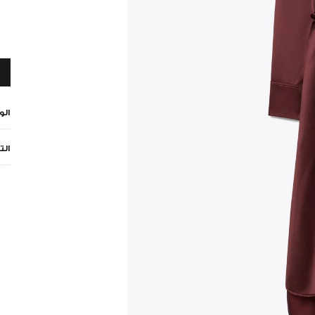
ال
الت