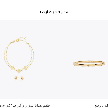
قد يعجبك أيضا
ون رفيع
طقم هدايا سوار وأقراط "فورجت