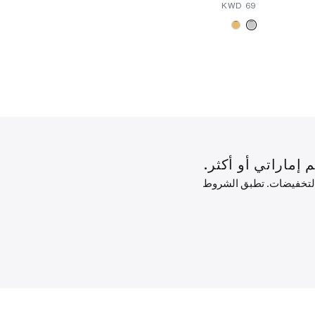
-
⁦90⁩ KWD
⁦85⁩ KWD
⁦69⁩ KWD
w Arrivals
 التخفيضات. تطبق الشروط