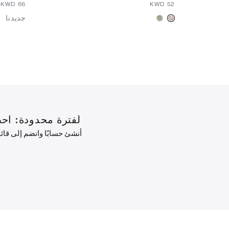
⁦66⁩ KWD
⁦52⁩ KWD
جديدنا
لفترة محدودة: احصل على خصم 10% على طلبك ال
أنشئ حسابًا وانضم إلى قا