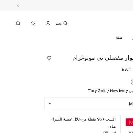
بحث
هدفنا
ار مفصلي تي مونوغرام
ون
Tory Gold / New Ivory
M
اكسب +
95
نقطة من خلال عملية الشراء
هذه.
وز
انضم الآن