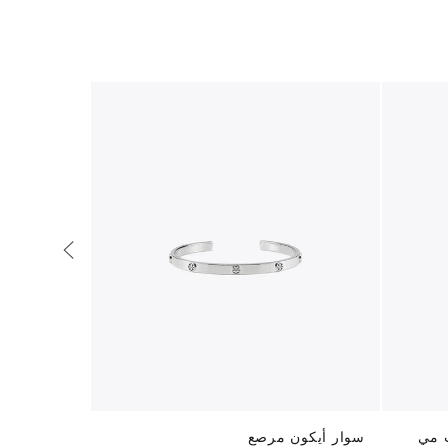
 مي
سوار أيكون مرصع
سوار مفصلي