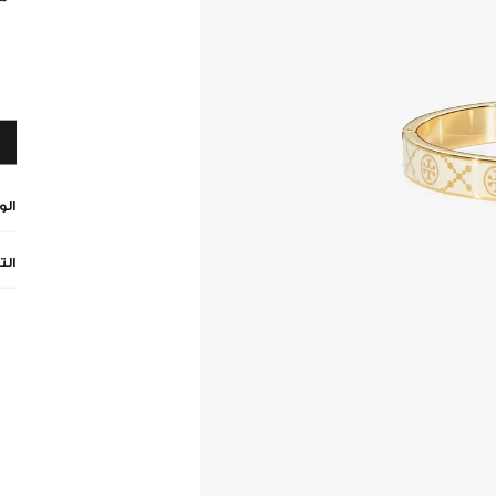
ال
الت