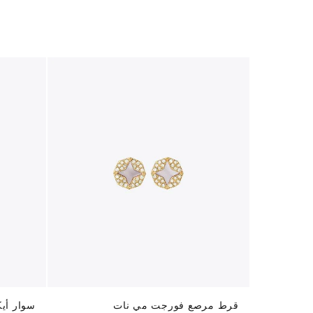
قرط مرصع فورجت مي نات
سوار أيك