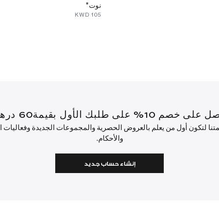
نوت"
⁦105⁩ KWD
أول بقيمة60 درهم إماراتي أو أكثر.
ئمتنا لتكون أول من يعلم بالعروض الحصرية والمجموعات الجديدة وفعاليات
والأحكام.
إنشاء حساب جديد