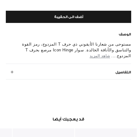
أضف الى الحقيبة
الوصف
مستوحى من شعارنا الأيقوني ذي حرف T المزدوج، رمز القوة
والتناسق والأناقة الخالدة. سوار Icon Hinge مرصع بحرف T
المزدوج....
شاهد المزيد
التفاصيل
قد يعجبك أيضا