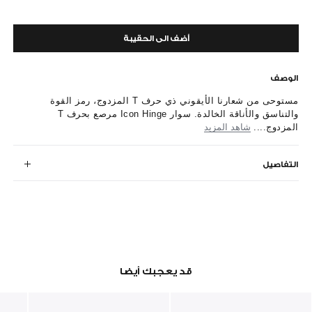
أضف الى الحقيبة
الوصف
مستوحى من شعارنا الأيقوني ذي حرف T المزدوج، رمز القوة
والتناسق والأناقة الخالدة. سوار Icon Hinge مرصع بحرف T
المزدوج....
شاهد المزيد
التفاصيل
قد يعجبك أيضا