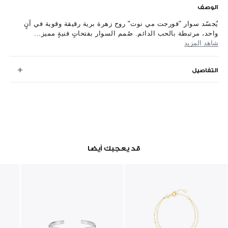
الوصف
يُجسّد سوار "فورجت مي نوت" روح زهرة برية رقيقة وقوية في آنٍ
واحد، مرتبطة بالحب الدائم. صُمم السوار بفتحاتٍ فنيةٍ مميز...
شاهد المزيد
التفاصيل
قد يعجبك أيضا