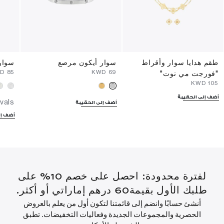
طقم هدايا سوار وأقراط
سوار أيكون مرصع
سوار
WD
⁦85⁩ KWD
⁦69⁩ KWD
"فورجت مي نوت"
⁦105⁩ KWD
أضف إلى الحقيبة
vals
أضف إلى الحقيبة
أضف إل
لفترة محدودة: احصل على خصم 10% على
طلبك الأول بقيمة60 درهم إماراتي أو أكثر.
أنشئ حسابًا وانضم إلى قائمتنا لتكون أول من يعلم بالعروض
الحصرية والمجموعات الجديدة وفعاليات التخفيضات. تطبق