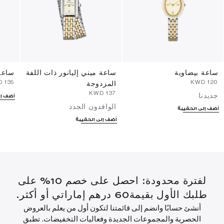
ساعة بيضاوية
ساعة ميني إليانور ذات اللفة
ساعة 
⁦135⁩ KWD
⁦120⁩ KWD
المزدوجة
⁦137⁩ KWD
جديدنا
أضف إل
الوافدون الجدد
أضف إلى الحقيبة
أضف إلى الحقيبة
لفترة محدودة: احصل على خصم 10% على
طلبك الأول بقيمة60 درهم إماراتي أو أكثر.
أنشئ حسابًا وانضم إلى قائمتنا لتكون أول من يعلم بالعروض
الحصرية والمجموعات الجديدة وفعاليات التخفيضات. تطبق