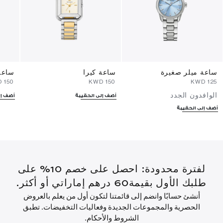
ساعة ميلر صغيرة
ساعة كيرا
ساعة 
⁦150⁩ KWD
⁦150⁩ KWD
⁦125⁩ KWD
الوافدون الجدد
أضف إلى الحقيبة
أضف إل
أضف إلى الحقيبة
لفترة محدودة: احصل على خصم 10% على
طلبك الأول بقيمة60 درهم إماراتي أو أكثر.
أنشئ حسابًا وانضم إلى قائمتنا لتكون أول من يعلم بالعروض
الحصرية والمجموعات الجديدة وفعاليات التخفيضات. تطبق
الشروط والأحكام.