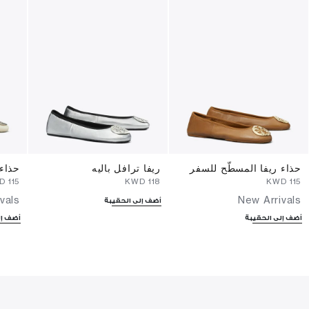
حذاء ريفا المسطّح للسفر
ريفا ترافل باليه
حذاء 
⁦115⁩ KWD
⁦118⁩ KWD
⁦115⁩ KWD
vals
New Arrivals
أضف إلى الحقيبة
أضف إلى الحقيبة
أضف إل