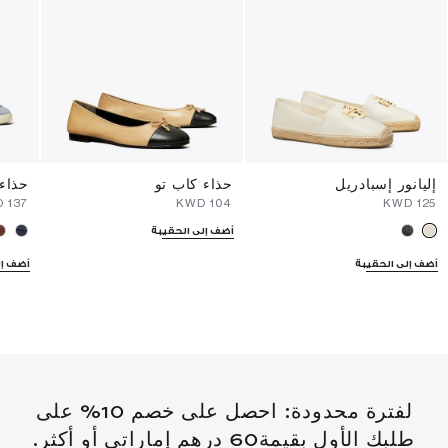
إليانور إسبادريل
حذاء كاب تو
حذاء 
D
⁦137⁩ KWD
⁦104⁩ KWD
⁦125⁩ KWD
أضف إلى الحقيبة
أضف إلى الحقيبة
أضف إل
لفترة محدودة: احصل على خصم 10% على
طلبك الأول بقيمة60 درهم إماراتي أو أكثر.