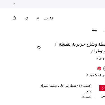
بحث
هدفنا
ربطة وشاح حريرية بنقشة T
نوغرام
ون
Rose Mist
اكسب +
45
نقطة من خلال عملية الشراء
هذه.
وز
انضم الآن