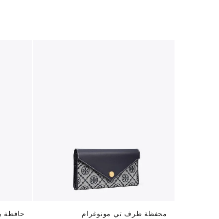
محفظة ظرف تي مونوغرام
حافظة ب