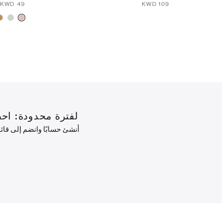
⁦49⁩ KWD
⁦109⁩ KWD
لفترة محدودة: احصل على خصم 10% على طلبك ال
أنشئ حسابًا وانضم إلى قا