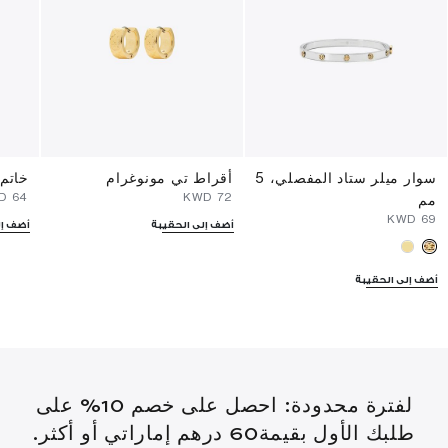
سوار ميلر ستاد المفصلي، 5
أقراط تي مونوغرام
خاتم 
WD
⁦64⁩ KWD
⁦72⁩ KWD
مم
⁦69⁩ KWD
أضف إلى الحقيبة
أضف إل
أضف إلى الحقيبة
لفترة محدودة: احصل على خصم 10% على
طلبك الأول بقيمة60 درهم إماراتي أو أكثر.