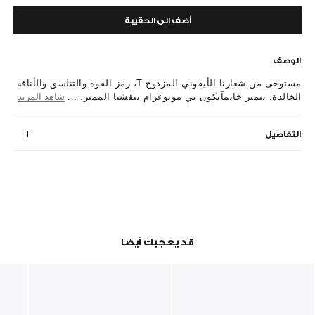
أضف الى الحقيبة
الوصف
مستوحى من شعارنا الأيقوني المزدوج T، رمز القوة والتناسق والأناقة
الخالدة. يتميز خاتمآيكون تي مونوغرام بنقشنا المميز. ...
شاهد المزيد
التفاصيل
قد يعجبك أيضا