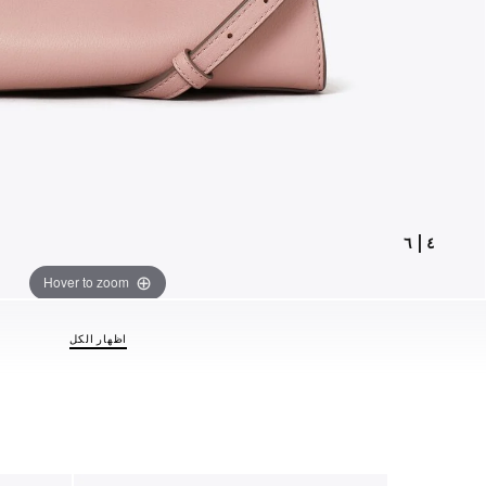
٦
|
٤
Hover to zoom
اظهار الكل