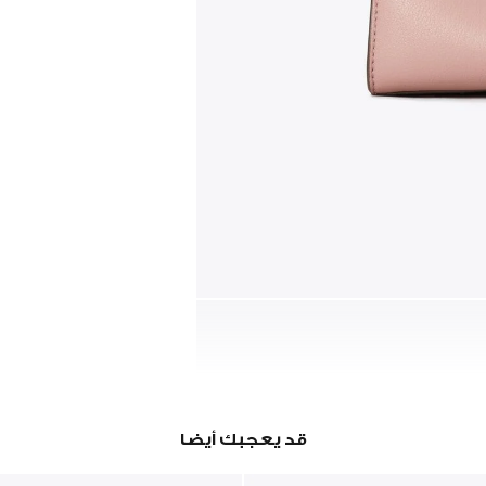
قد يعجبك أيضا