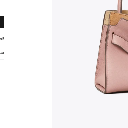
ال
الت