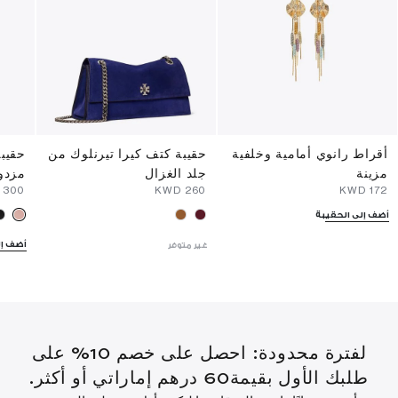
أقراط رانوي أمامية وخلفية
حقيبة كتف كيرا تيرنلوك من
حقيبة
مزينة
جلد الغزال
مزدو
⁦300⁩ KWD
⁦260⁩ KWD
⁦172⁩ KWD
أضف إلى الحقيبة
أضف إل
غير متوفر
لفترة محدودة: احصل على خصم 10% على
طلبك الأول بقيمة60 درهم إماراتي أو أكثر.