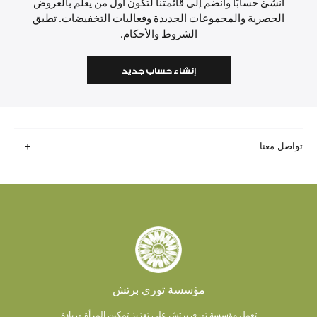
أنشئ حسابًا وانضم إلى قائمتنا لتكون أول من يعلم بالعروض
الحصرية والمجموعات الجديدة وفعاليات التخفيضات. تطبق
الشروط والأحكام.
إنشاء حساب جديد
تواصل معنا
مؤسسة توري برتش
تعمل مؤسسة توري برتش على تعزيز تمكين المرأة وريادة