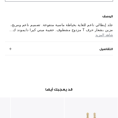
الوصف
جلد إيطالي ناعم للغاية بخياطة ماسية منفوخة. تصميم ناعم ومريح،
مزين بشعار حرف T مزدوج مشطوف. حقيبة ميني كيرا دايموند ك...
شاهد المزيد
التفاصيل
قد يعجبك أيضا