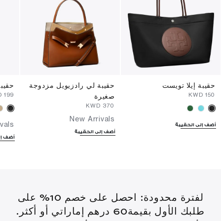
حقيبة إيلا تويست
حقيبة لي رادزيويل مزدوجة
حقيب
⁦199⁩ KWD
⁦150⁩ KWD
صغيرة
⁦370⁩ KWD
New Arrivals
vals
أضف إلى الحقيبة
أضف إلى الحقيبة
أضف إل
لفترة محدودة: احصل على خصم 10% على
طلبك الأول بقيمة60 درهم إماراتي أو أكثر.