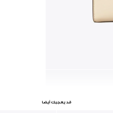
قد يعجبك أيضا