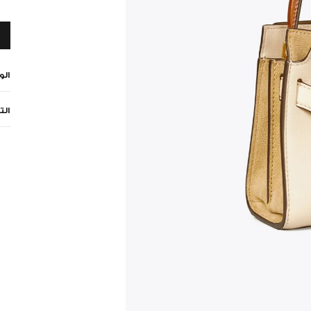
ال
الت