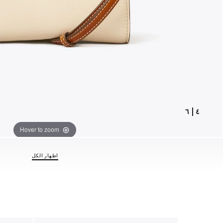
٦
|
٤
Hover to zoom
اظهار الكل