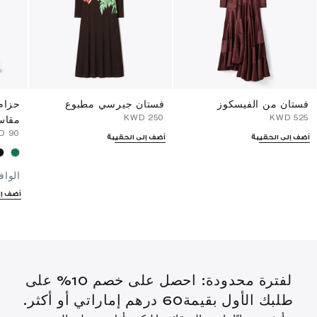
فستان من الفيسكوز
فستان جيرسي مطبوع
حزام
⁦250⁩ KWD
⁦525⁩ KWD
مقاس 1 ب
⁦90⁩ KWD
أضف إلى الحقيبة
أضف إلى الحقيبة
الواف
أضف إل
لفترة محدودة: احصل على خصم 10% على
طلبك الأول بقيمة60 درهم إماراتي أو أكثر.