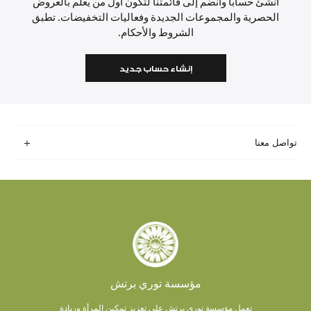
أنشئ حسابًا وانضم إلى قائمتنا لتكون أول من يعلم بالعروض
الحصرية والمجموعات الجديدة وفعاليات التخفيضات. تطبق
الشروط والأحكام.
إنشاء حساب جديد
تواصل معنا
مؤسسة توري برتش
تعمل مؤسسة توري برتش على تعزيز تمكين المرأة وريادة