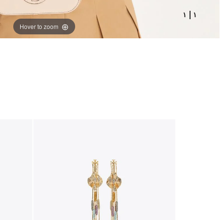
١
|
١
Hover to zoom