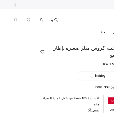
بحث
هدفنا
يبة كروس ميلر صغيرة بإطار
مع
ون
Pale Pink
اكسب +
139
نقطة من خلال عملية الشراء
هذه.
وز
انضم الآن