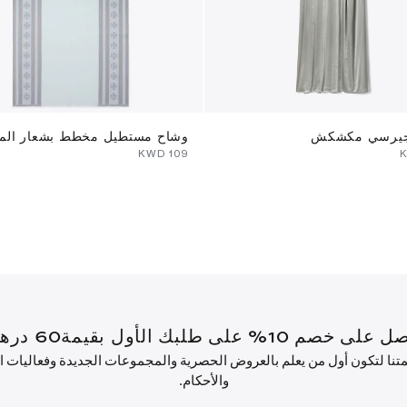
جيرسي مكشكش
وشاح مستطيل مخطط بشعار الما
⁦109⁩ KWD
أول بقيمة60 درهم إماراتي أو أكثر.
ئمتنا لتكون أول من يعلم بالعروض الحصرية والمجموعات الجديدة وفعاليات
والأحكام.