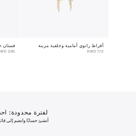
أقراط رانوي أمامية وخلفية مزينة
فستان 
⁦290⁩ KWD
⁦172⁩ KWD
لفترة محدودة: احصل على خصم 10% على طلبك ال
أنشئ حسابًا وانضم إلى قا