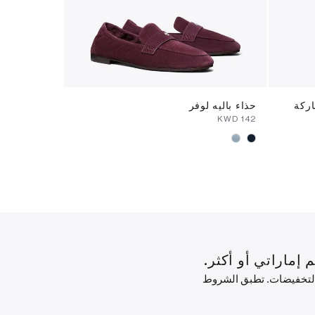
ركة
حذاء باليه لوفر
حذاء باليه 
142⁩ KWD
⁦137⁩ KWD
⁦142⁩ KWD
 التخفيضات. تطبق الشروط