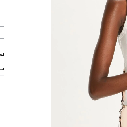
ال
الت