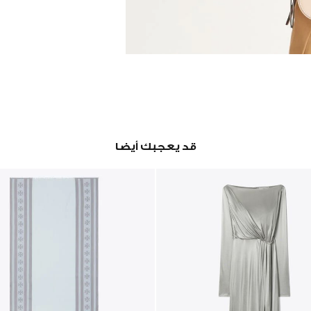
قد يعجبك أيضا