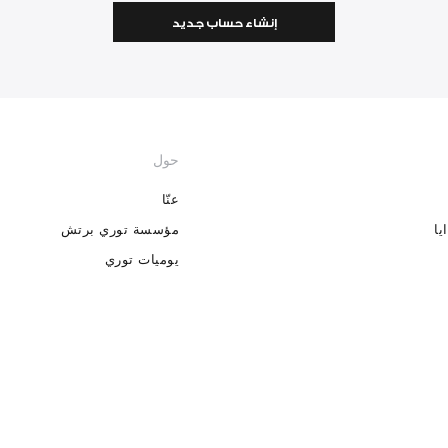
إنشاء حساب جديد
حول
عنّا
يا
مؤسسة توري برتش
يوميات توري