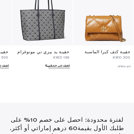
حقيبة كتف كيرا الماسية
حقيبة يد بيري تي مونوغرام
حقيبة
⁦300⁩ KWD
⁦199⁩ KWD
⁦300⁩ KWD
أضف إلى الحقيبة
أضف إل
غير متوفر
لفترة محدودة: احصل على خصم 10% على
طلبك الأول بقيمة60 درهم إماراتي أو أكثر.