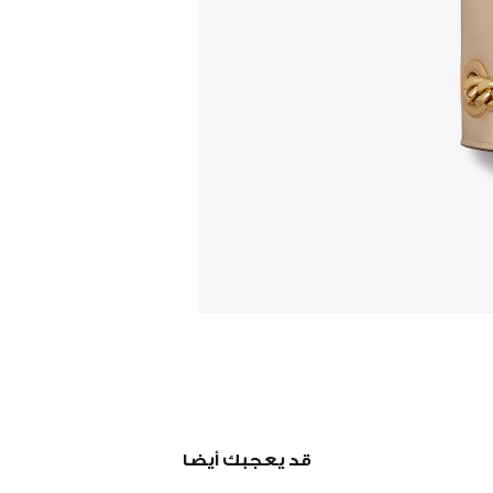
قد يعجبك أيضا