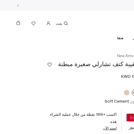
بحث
هدفنا
New Arriv
يبة كتف تشارلي صغيرة مبطنة
ون
Soft Cement
اكسب +
199
نقطة من خلال عملية الشراء
هذه.
وز
انضم الآن