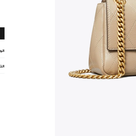
ال
الت