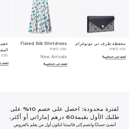
محفظة ظرف تي مونوغرام
Flared Silk Shirtdress
حقيبة
⁦290⁩ KWD
⁦109⁩ KWD
المق
⁦230⁩ KWD
New Arrivals
أضف إلى الحقيبة
أضف إل
أضف إلى الحقيبة
لفترة محدودة: احصل على خصم 10% على
طلبك الأول بقيمة60 درهم إماراتي أو أكثر.
أنشئ حسابًا وانضم إلى قائمتنا لتكون أول من يعلم بالعروض