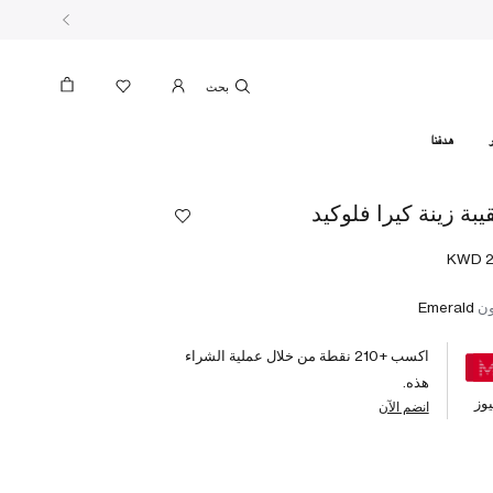
بحث
هدفنا
يبة زينة كيرا فلوكيد
ون
Emerald
اكسب +
210
نقطة من خلال عملية الشراء
هذه.
وز
انضم الآن