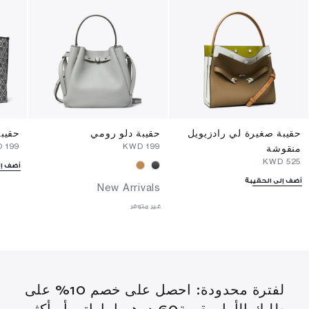
حقيبة صغيرة لي رادزيويل
حقيبة دلو رومي
حقيبة
⁦199⁩ KWD
⁦199⁩ KWD
منقوشة
⁦525⁩ KWD
أضف إل
أضف إلى الحقيبة
New Arrivals
غير متوفر
لفترة محدودة: احصل على خصم 10% على